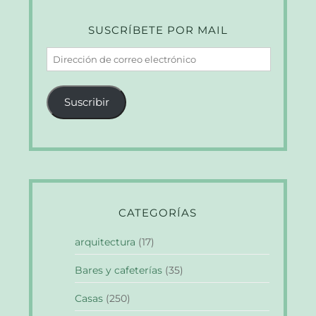
SUSCRÍBETE POR MAIL
Dirección
de
correo
Suscribir
electrónico
CATEGORÍAS
arquitectura
(17)
Bares y cafeterías
(35)
Casas
(250)