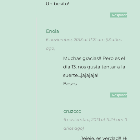
Un besito!
Responder
Énola
6 noviembre, 2013 at 11:21 am (13 años
ago)
Muchas gracias!! Pero es el
día 13, nos gusta tentar a la
suerte…jajajaja!
Besos
Responder
cruzccc
6 noviembre, 2013 at 11:24 am (13
años ago)
Jejeje, es verdad!! He