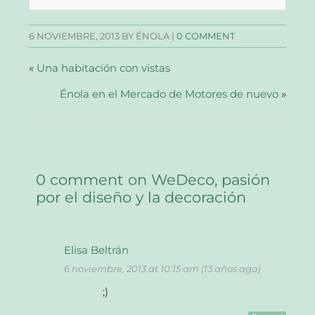
(Se
(Se
(Se
por
abre
abre
abre
correo
en
en
en
electrónico
una
una
una
a
6 NOVIEMBRE, 2013
BY ÉNOLA |
0 COMMENT
ventana
ventana
ventana
un
nueva)
nueva)
nueva)
amigo
(Se
abre
«
Una habitación con vistas
en
una
Énola en el Mercado de Motores de nuevo
ventana
»
nueva)
0 comment on WeDeco, pasión
por el diseño y la decoración
Elisa Beltrán
6 noviembre, 2013 at 10:15 am (13 años ago)
;)