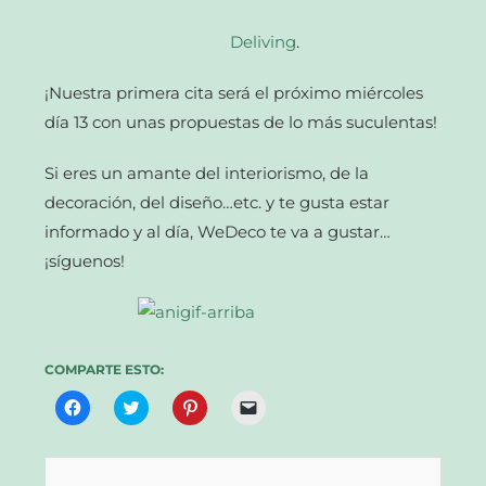
Deliving
.
¡Nuestra primera cita será el próximo miércoles
día 13 con unas propuestas de lo más suculentas!
Si eres un amante del interiorismo, de la
decoración, del diseño…etc. y te gusta estar
informado y al día, WeDeco te va a gustar…
¡síguenos!
COMPARTE ESTO:
Haz
Haz
Haz
Haz
clic
clic
clic
clic
para
para
para
para
compartir
compartir
compartir
enviar
en
en
en
un
Facebook
Twitter
Pinterest
enlace