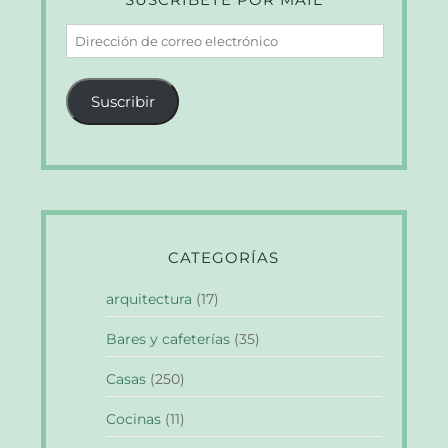
Dirección
de
correo
Suscribir
electrónico
CATEGORÍAS
arquitectura
(17)
Bares y cafeterías
(35)
Casas
(250)
Cocinas
(11)