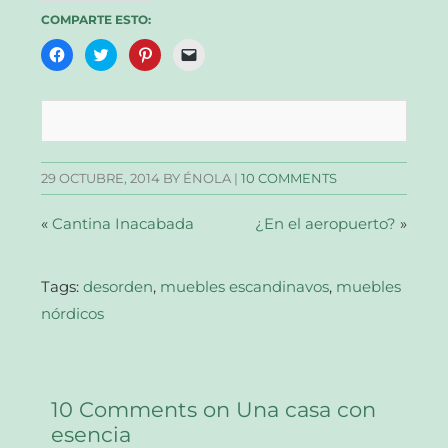
COMPARTE ESTO:
Haz
Haz
Haz
Haz
clic
clic
clic
clic
para
para
para
para
compartir
compartir
compartir
enviar
en
en
en
un
Facebook
Twitter
Pinterest
enlace
(Se
(Se
(Se
por
abre
abre
abre
correo
en
en
en
electrónico
una
una
una
a
29 OCTUBRE, 2014
BY ÉNOLA |
10 COMMENTS
ventana
ventana
ventana
un
nueva)
nueva)
nueva)
amigo
(Se
abre
«
Cantina Inacabada
¿En el aeropuerto?
»
en
una
ventana
nueva)
Tags:
desorden
,
muebles escandinavos
,
muebles
nórdicos
10 Comments on Una casa con
esencia