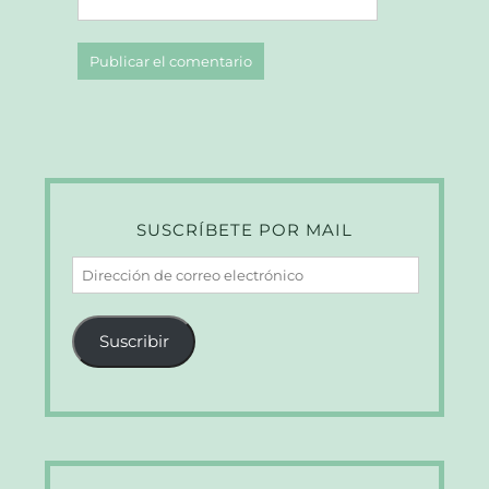
SUSCRÍBETE POR MAIL
Dirección
de
correo
Suscribir
electrónico