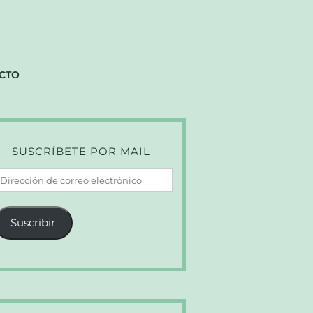
CTO
SUSCRÍBETE POR MAIL
irección
e
orreo
Suscribir
lectrónico