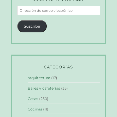
Dirección
de
correo
Suscribir
electrónico
CATEGORÍAS
arquitectura
(17)
Bares y cafeterías
(35)
Casas
(250)
Cocinas
(11)