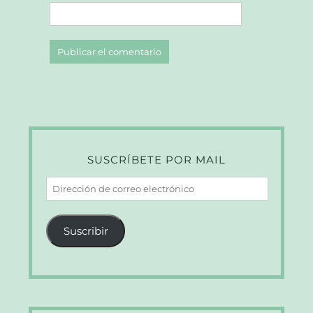
SUSCRÍBETE POR MAIL
Dirección
de
correo
Suscribir
electrónico