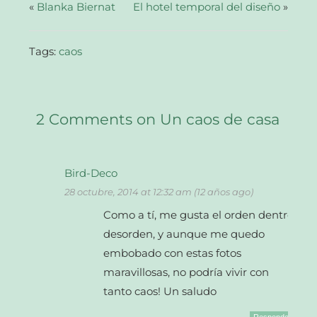
abre
«
Blanka Biernat
El hotel temporal del diseño
»
en
una
ventana
nueva)
Tags:
caos
2 Comments on Un caos de casa
Bird-Deco
28 octubre, 2014 at 12:32 am (12 años ago)
Como a tí, me gusta el orden dentro
desorden, y aunque me quedo
embobado con estas fotos
maravillosas, no podría vivir con
tanto caos! Un saludo