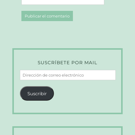
SUSCRÍBETE POR MAIL
Dirección
de
correo
Suscribir
electrónico