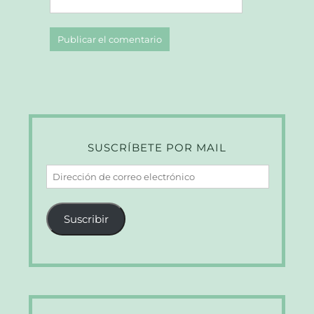
SUSCRÍBETE POR MAIL
Dirección
de
correo
Suscribir
electrónico