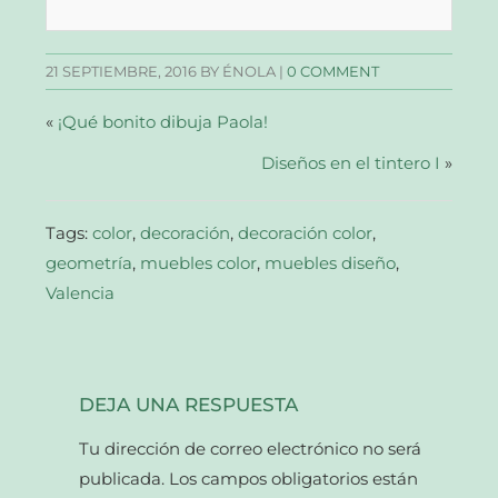
Facebook
Twitter
Pinterest
enlace
(Se
(Se
(Se
por
abre
abre
abre
correo
en
en
en
electrónico
una
una
una
a
21 SEPTIEMBRE, 2016
BY ÉNOLA |
0 COMMENT
ventana
ventana
ventana
un
nueva)
nueva)
nueva)
amigo
(Se
abre
«
¡Qué bonito dibuja Paola!
en
una
ventana
Diseños en el tintero I
»
nueva)
Tags:
color
,
decoración
,
decoración color
,
geometría
,
muebles color
,
muebles diseño
,
Valencia
DEJA UNA RESPUESTA
Tu dirección de correo electrónico no será
publicada.
Los campos obligatorios están