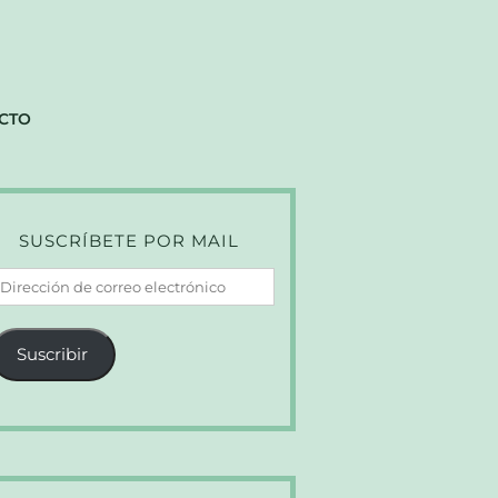
CTO
SUSCRÍBETE POR MAIL
irección
e
orreo
Suscribir
lectrónico