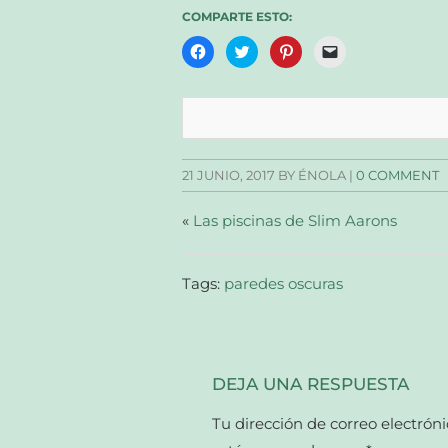
COMPARTE ESTO:
Haz
Haz
Haz
Haz
clic
clic
clic
clic
para
para
para
para
compartir
compartir
compartir
enviar
en
en
en
un
Facebook
Twitter
Pinterest
enlace
(Se
(Se
(Se
por
abre
abre
abre
correo
en
en
en
electrónico
una
una
una
a
21 JUNIO, 2017
BY ÉNOLA |
0 COMMENT
ventana
ventana
ventana
un
nueva)
nueva)
nueva)
amigo
(Se
abre
«
Las piscinas de Slim Aarons
en
una
ventana
nueva)
Tags:
paredes oscuras
DEJA UNA RESPUESTA
Tu dirección de correo electróni