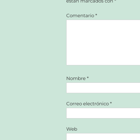
están marcados con
*
Comentario
*
Nombre
*
Correo electrónico
*
Web