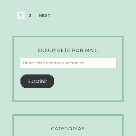
1
2
NEXT
SUSCRÍBETE POR MAIL
Dirección
de
correo
Suscribir
electrónico
CATEGORÍAS