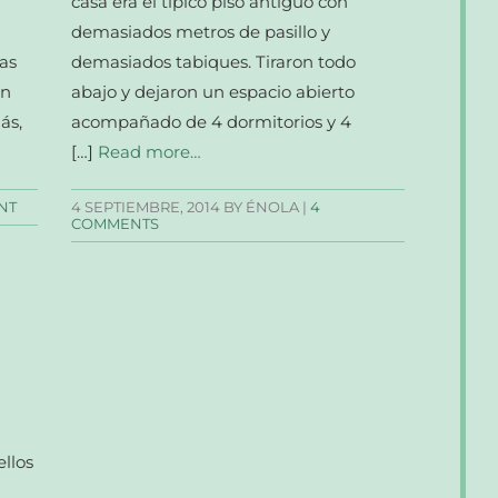
casa era el típico piso antiguo con
demasiados metros de pasillo y
mas
demasiados tabiques. Tiraron todo
En
abajo y dejaron un espacio abierto
ás,
acompañado de 4 dormitorios y 4
[…]
Read more…
NT
4 SEPTIEMBRE, 2014
BY ÉNOLA |
4
COMMENTS
ellos