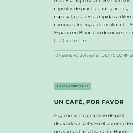
más. Ese algo más tal vez sean sus
cápsulas de practididad: coaching
espacial, respuestas rápidas a dile
comunes, feeling a domicilio…etc. 
Espacio en Blanco no decoran sin m
[…]
Read more…
10 FEBRERO, 2016
BY ÉNOLA |
0 COMME
Bares y cafeterías
UN CAFÉ, POR FAVOR
Hoy comienzo una serie de post
dedicados al café. En el primero de 
nos vamos hasta Don Café House,