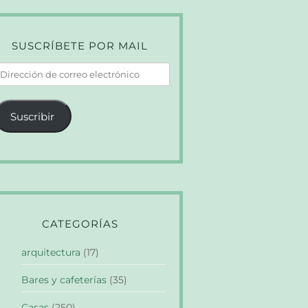
SUSCRÍBETE POR MAIL
irección
e
orreo
Suscribir
lectrónico
CATEGORÍAS
arquitectura
(17)
Bares y cafeterías
(35)
Casas
(250)