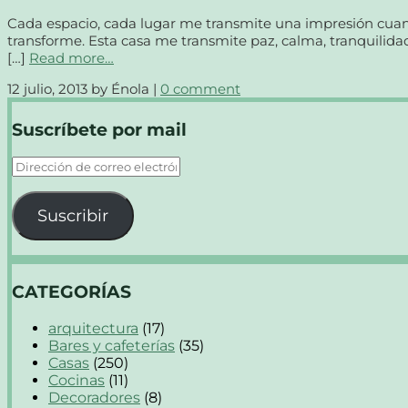
Cada espacio, cada lugar me transmite una impresión cuand
transforme. Esta casa me transmite paz, calma, tranquilidad
[…]
Read more…
12 julio, 2013
by Énola |
0 comment
Suscríbete por mail
Dirección
de
correo
Suscribir
electrónico
CATEGORÍAS
arquitectura
(17)
Bares y cafeterías
(35)
Casas
(250)
Cocinas
(11)
Decoradores
(8)