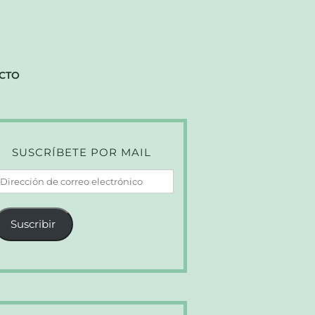
CTO
SUSCRÍBETE POR MAIL
irección
e
orreo
Suscribir
lectrónico