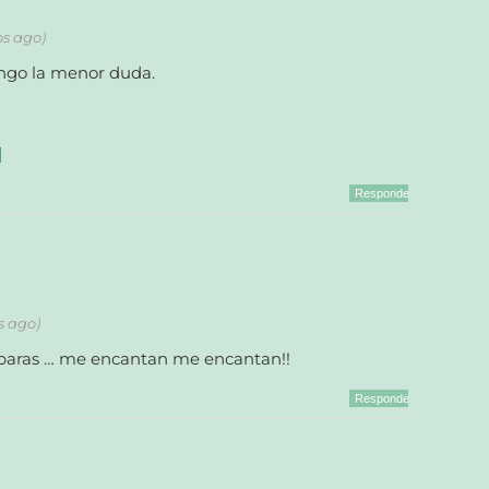
os ago)
engo la menor duda.
|
Responder
s ago)
mparas … me encantan me encantan!!
Responder