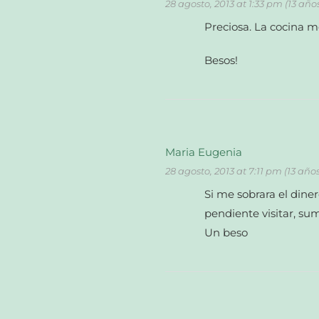
28 agosto, 2013 at 1:33 pm (13 año
Preciosa. La cocina m
Besos!
Maria Eugenia
28 agosto, 2013 at 7:11 pm (13 año
Si me sobrara el dine
pendiente visitar, sum
Un beso