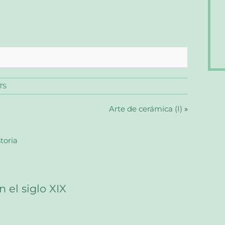
TS
Arte de cerámica (I)
»
storia
el siglo XIX