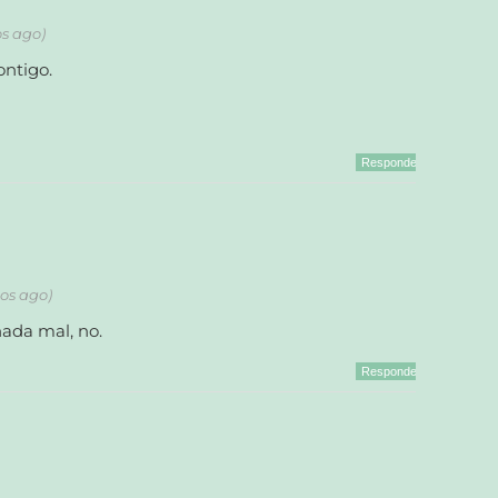
os ago)
ontigo.
Responder
ños ago)
ada mal, no.
Responder