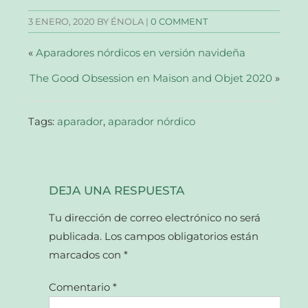
en
en
en
electrónico
una
una
una
a
3 ENERO, 2020
BY ÉNOLA |
0 COMMENT
ventana
ventana
ventana
un
nueva)
nueva)
nueva)
amigo
(Se
abre
«
Aparadores nórdicos en versión navideña
en
una
The Good Obsession en Maison and Objet 2020
ventana
»
nueva)
Tags:
aparador
,
aparador nórdico
DEJA UNA RESPUESTA
Tu dirección de correo electrónico no será
publicada.
Los campos obligatorios están
marcados con
*
Comentario
*