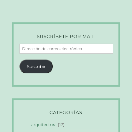
SUSCRÍBETE POR MAIL
Dirección
de
correo
Suscribir
electrónico
CATEGORÍAS
arquitectura
(17)