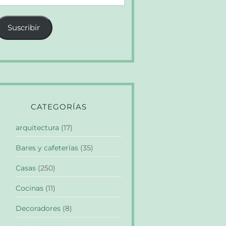
e
orreo
Suscribir
lectrónico
CATEGORÍAS
arquitectura
(17)
Bares y cafeterías
(35)
Casas
(250)
Cocinas
(11)
Decoradores
(8)