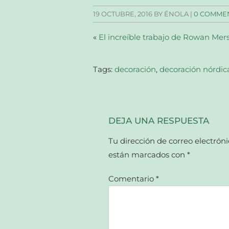
en
en
en
electrónico
una
una
una
a
19 OCTUBRE, 2016
BY ÉNOLA |
0 COMME
ventana
ventana
ventana
un
nueva)
nueva)
nueva)
amigo
(Se
abre
«
El increíble trabajo de Rowan Mer
en
una
ventana
nueva)
Tags:
decoración
,
decoración nórdic
DEJA UNA RESPUESTA
Tu dirección de correo electróni
están marcados con
*
Comentario
*