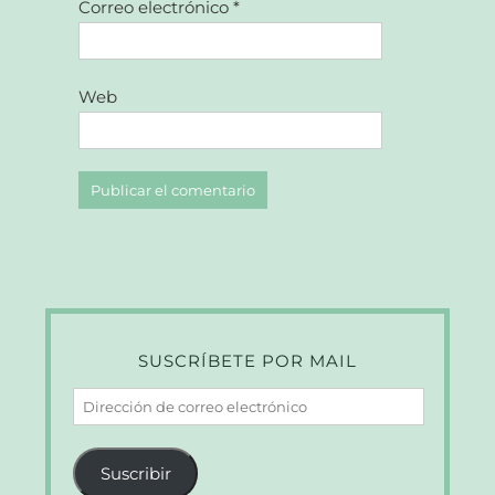
Correo electrónico
*
Web
SUSCRÍBETE POR MAIL
Dirección
de
correo
Suscribir
electrónico