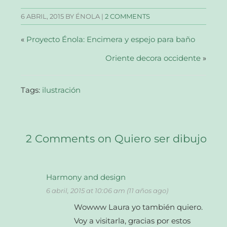
en
en
en
electrónico
una
una
una
a
6 ABRIL, 2015
BY ÉNOLA |
2 COMMENTS
ventana
ventana
ventana
un
nueva)
nueva)
nueva)
amigo
(Se
abre
«
Proyecto Énola: Encimera y espejo para baño
en
una
ventana
Oriente decora occidente
»
nueva)
Tags:
ilustración
2 Comments on Quiero ser dibujo
Harmony and design
6 abril, 2015 at 10:06 am (11 años ago)
Wowww Laura yo también quiero.
Voy a visitarla, gracias por estos