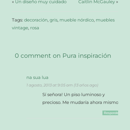
abre
«
Un diseño muy cuidado
Caitlin McGauley
»
en
una
ventana
nueva)
Tags:
decoración
,
gris
,
mueble nórdico
,
muebles
vintage
,
rosa
0 comment on Pura inspiración
na sua lua
1 agosto, 2013 at 9:05 am (13 años ago)
Sí señora! Un piso luminoso y
precioso. Me mudaría ahora mismo!
Responder