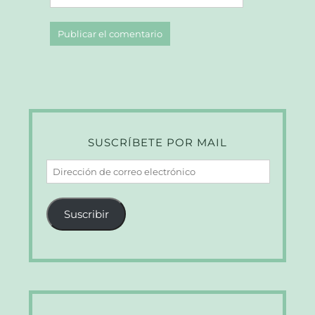
SUSCRÍBETE POR MAIL
Dirección
de
correo
Suscribir
electrónico