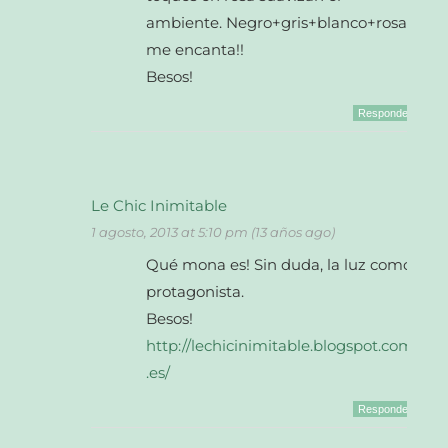
ambiente. Negro+gris+blanco+rosa,
me encanta!!
Besos!
Responder
Le Chic Inimitable
1 agosto, 2013 at 5:10 pm (13 años ago)
Qué mona es! Sin duda, la luz como
protagonista.
Besos!
http://lechicinimitable.blogspot.com
.es/
Responder