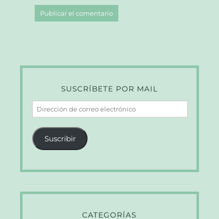
SUSCRÍBETE POR MAIL
Dirección
de
correo
Suscribir
electrónico
CATEGORÍAS