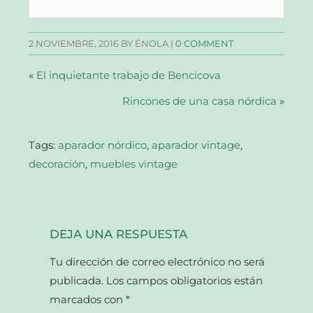
Facebook
Twitter
Pinterest
enlace
(Se
(Se
(Se
por
abre
abre
abre
correo
en
en
en
electrónico
una
una
una
a
2 NOVIEMBRE, 2016
BY ÉNOLA |
0 COMMENT
ventana
ventana
ventana
un
nueva)
nueva)
nueva)
amigo
(Se
abre
«
El inquietante trabajo de Bencicova
en
una
Rincones de una casa nórdica
ventana
»
nueva)
Tags:
aparador nórdico
,
aparador vintage
,
decoración
,
muebles vintage
DEJA UNA RESPUESTA
Tu dirección de correo electrónico no será
publicada.
Los campos obligatorios están
marcados con
*