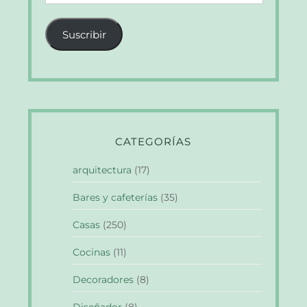
de
correo
Suscribir
electrónico
CATEGORÍAS
arquitectura
(17)
Bares y cafeterías
(35)
Casas
(250)
Cocinas
(11)
Decoradores
(8)
Diseñador
(8)