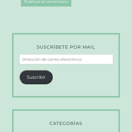
SUSCRÍBETE POR MAIL
Dirección
de
correo
Suscribir
electrónico
CATEGORÍAS