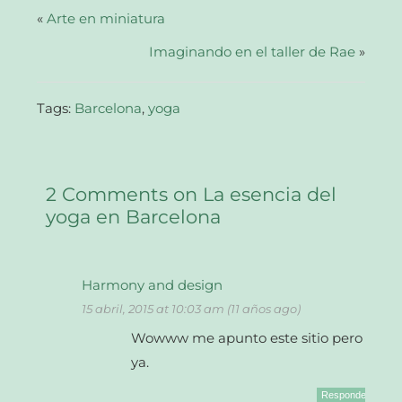
(Se
abre
«
Arte en miniatura
en
una
Imaginando en el taller de Rae
ventana
»
nueva)
Tags:
Barcelona
,
yoga
2 Comments on La esencia del
yoga en Barcelona
Harmony and design
15 abril, 2015 at 10:03 am (11 años ago)
Wowww me apunto este sitio pero
ya.
Responder