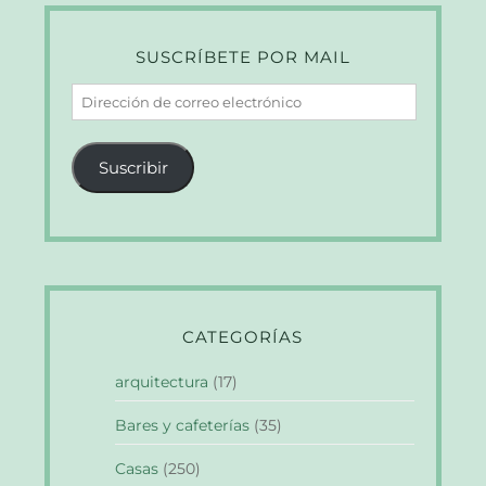
SUSCRÍBETE POR MAIL
Dirección
de
correo
Suscribir
electrónico
CATEGORÍAS
arquitectura
(17)
Bares y cafeterías
(35)
Casas
(250)