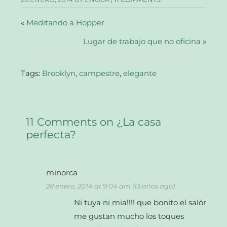
ventana
ventana
ventana
un
nueva)
nueva)
nueva)
amigo
(Se
abre
«
Meditando a Hopper
en
una
Lugar de trabajo que no oficina
ventana
»
nueva)
Tags:
Brooklyn
,
campestre
,
elegante
11 Comments on ¿La casa
perfecta?
minorca
28 enero, 2014 at 9:04 am (13 años ago)
Ni tuya ni mia!!!! que bonito el salón,
me gustan mucho los toques