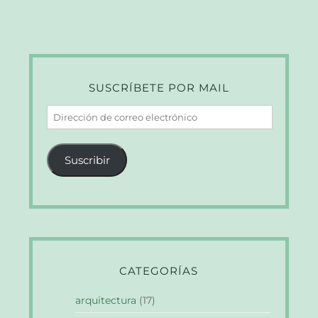
SUSCRÍBETE POR MAIL
Dirección
de
correo
Suscribir
electrónico
CATEGORÍAS
arquitectura
(17)