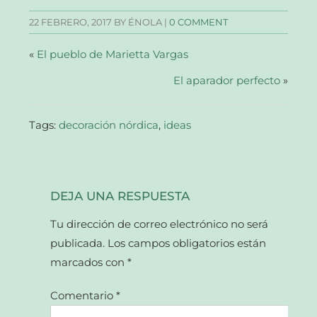
en
en
en
electrónico
una
una
una
a
22 FEBRERO, 2017
BY ÉNOLA |
0 COMMENT
ventana
ventana
ventana
un
nueva)
nueva)
nueva)
amigo
(Se
abre
«
El pueblo de Marietta Vargas
en
una
ventana
El aparador perfecto
»
nueva)
Tags:
decoración nórdica
,
ideas
DEJA UNA RESPUESTA
Tu dirección de correo electrónico no será
publicada.
Los campos obligatorios están
marcados con
*
Comentario
*