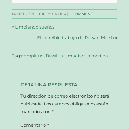
abre
abre
abre
correo
en
en
en
electrónico
una
una
una
a
14 OCTUBRE, 2016
BY ÉNOLA |
0 COMMENT
ventana
ventana
ventana
un
nueva)
nueva)
nueva)
amigo
(Se
abre
«
Limpiando sueños
en
una
El increíble trabajo de Rowan Mersh
ventana
»
nueva)
Tags:
amplitud
,
Brasil
,
luz
,
muebles a medida
DEJA UNA RESPUESTA
Tu dirección de correo electrónico no será
publicada.
Los campos obligatorios están
marcados con
*
Comentario
*