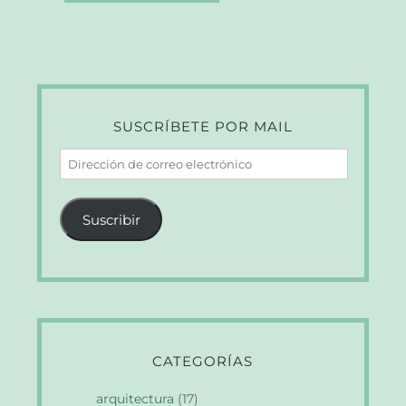
SUSCRÍBETE POR MAIL
Dirección
de
correo
Suscribir
electrónico
CATEGORÍAS
arquitectura
(17)