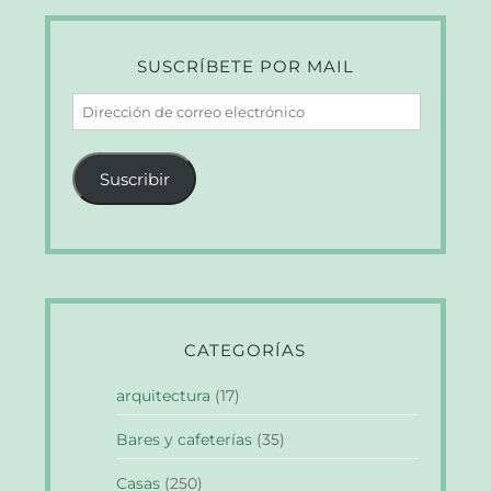
SUSCRÍBETE POR MAIL
Dirección
de
correo
Suscribir
electrónico
CATEGORÍAS
arquitectura
(17)
Bares y cafeterías
(35)
Casas
(250)