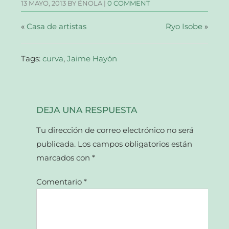
13 MAYO, 2013
BY ÉNOLA |
0 COMMENT
ventana
ventana
ventana
un
nueva)
nueva)
nueva)
amigo
(Se
abre
«
Casa de artistas
Ryo Isobe
»
en
una
ventana
nueva)
Tags:
curva
,
Jaime Hayón
DEJA UNA RESPUESTA
Tu dirección de correo electrónico no será
publicada.
Los campos obligatorios están
marcados con
*
Comentario
*