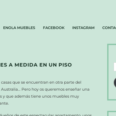
ENOLA MUEBLES
FACEBOOK
INSTAGRAM
CONTA
ES A MEDIDA EN UN PISO
D
d
c
 casas que se encuentran en otra parte del
e
, Australia… Pero hoy os queremos enseñar una
os y que además tiene unos muebles muy
ante.
 dueños de este espectacular apartamento, unos