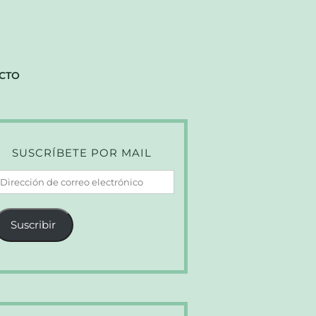
CTO
SUSCRÍBETE POR MAIL
irección
e
orreo
Suscribir
lectrónico