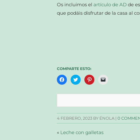
Os incluimos el
artículo de AD
de es
que podáis disfrutar de la casa al c
COMPARTE ESTO:
Haz
Haz
Haz
Haz
clic
clic
clic
clic
para
para
para
para
compartir
compartir
compartir
enviar
en
en
en
un
Facebook
Twitter
Pinterest
enlace
(Se
(Se
(Se
por
abre
abre
abre
correo
en
en
en
electrónico
una
una
una
a
4 FEBRERO, 2023
BY ÉNOLA |
0 COMME
ventana
ventana
ventana
un
nueva)
nueva)
nueva)
amigo
(Se
abre
«
Leche con galletas
en
una