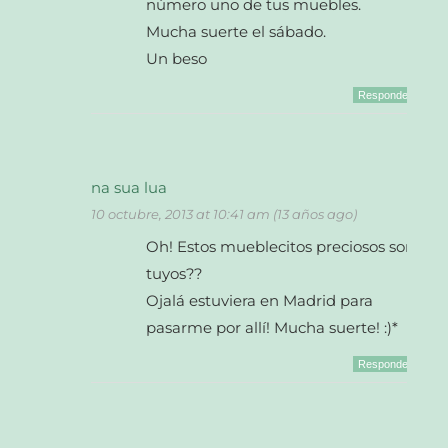
número uno de tus muebles.
Mucha suerte el sábado.
Un beso
Responder
na sua lua
10 octubre, 2013 at 10:41 am (13 años ago)
Oh! Estos mueblecitos preciosos son
tuyos??
Ojalá estuviera en Madrid para
pasarme por allí! Mucha suerte! :)*
Responder