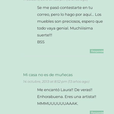
Se me pasó contestarte en tu
correo, pero lo hago por aquí… Los
muebles son preciosos, espero que
todo vaya genial. Muchiiisima
suerte!!!
BSS
Responder
Mi casa no es de muñecas
14 octubre, 2013 at 8:52 pm (13 años ago)
Me encantó Laura!! De veras!!
Enhorabuena. Eres una artista!!
MMMUUUUUUAAAK.
Responder