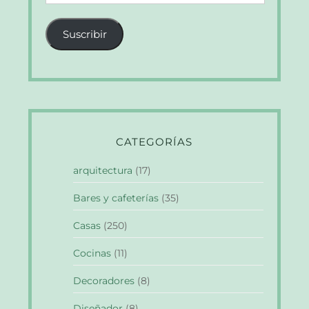
de
correo
Suscribir
electrónico
CATEGORÍAS
arquitectura
(17)
Bares y cafeterías
(35)
Casas
(250)
Cocinas
(11)
Decoradores
(8)
Diseñador
(8)