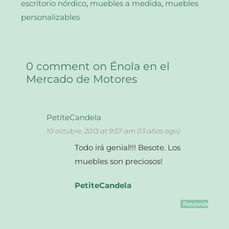
escritorio nórdico
,
muebles a medida
,
muebles
personalizables
0 comment on Énola en el
Mercado de Motores
PetiteCandela
10 octubre, 2013 at 9:57 am (13 años ago)
Todo irá genial!!! Besote. Los
muebles son preciosos!
PetiteCandela
Responder