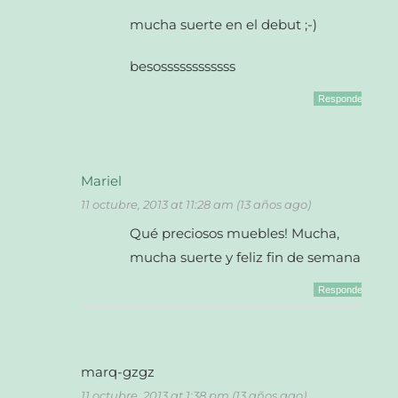
mucha suerte en el debut ;-)
besossssssssssss
Responder
Mariel
11 octubre, 2013 at 11:28 am (13 años ago)
Qué preciosos muebles! Mucha,
mucha suerte y feliz fin de semana!
Responder
marq-gzgz
11 octubre, 2013 at 1:38 pm (13 años ago)