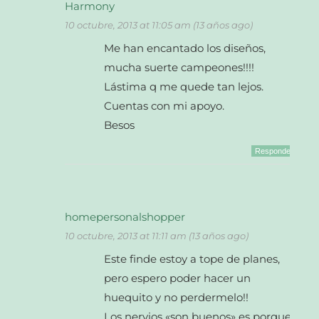
Harmony
10 octubre, 2013 at 11:05 am (13 años ago)
Me han encantado los diseños,
mucha suerte campeones!!!!
Lástima q me quede tan lejos.
Cuentas con mi apoyo.
Besos
Responder
homepersonalshopper
10 octubre, 2013 at 11:11 am (13 años ago)
Este finde estoy a tope de planes,
pero espero poder hacer un
huequito y no perdermelo!!
Los nervios «son buenos» es porque