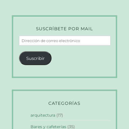
SUSCRÍBETE POR MAIL
Dirección
de
correo
Suscribir
electrónico
CATEGORÍAS
arquitectura
(17)
Bares y cafeterías
(35)