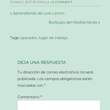
12 MAYO, 2017
BY ÉNOLA |
0 COMMENT
ventana
ventana
ventana
un
nueva)
nueva)
nueva)
amigo
(Se
abre
«
Aprendiendo de Lora Lamm
en
una
Burbujas del Mediterráneo
ventana
»
nueva)
Tags:
aparador
,
lugar de trabajo
DEJA UNA RESPUESTA
Tu dirección de correo electrónico no será
publicada.
Los campos obligatorios están
marcados con
*
Comentario
*