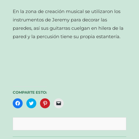
En la zona de creación musical se utilizaron los
instrumentos de Jeremy para decorar las
paredes, así sus guitarras cuelgan en hilera de la
pared y la percusión tiene su propia estantería.
COMPARTE ESTO:
Haz
Haz
Haz
Haz
clic
clic
clic
clic
para
para
para
para
compartir
compartir
compartir
enviar
en
en
en
un
Facebook
Twitter
Pinterest
enlace
(Se
(Se
(Se
por
abre
abre
abre
correo
en
en
en
electrónico
una
una
una
a