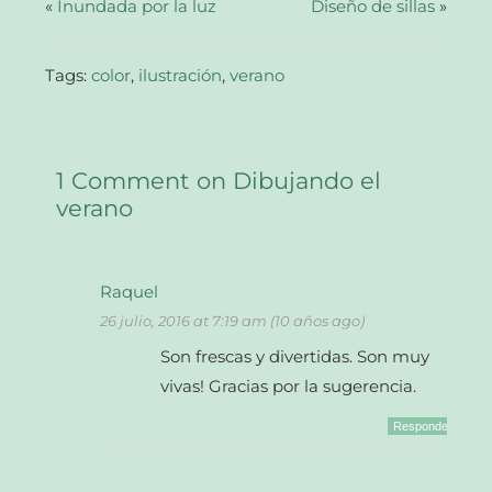
abre
«
Inundada por la luz
Diseño de sillas
»
en
una
ventana
nueva)
Tags:
color
,
ilustración
,
verano
1 Comment on Dibujando el
verano
Raquel
26 julio, 2016 at 7:19 am (10 años ago)
Son frescas y divertidas. Son muy
vivas! Gracias por la sugerencia.
Responder