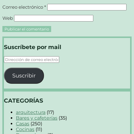
Correo electrónico
*
Web
Suscríbete por mail
Dirección
de
correo
Suscribir
electrónico
CATEGORÍAS
arquitectura
(17)
Bares y cafeterías
(35)
Casas
(250)
Cocinas
(11)