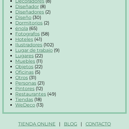
Decoradores
(8)
Diseñador
(8)
Diseñadores
(2)
Diseño
(30)
Dormitorios
(2)
énola
(65)
Fotografos
(58)
Hoteles
(41)
Ilustradores
(102)
Lugar de trabajo
(9)
Lugares
(22)
Muebles
(11)
Objetos
(22)
Oficinas
(5)
Otros
(31)
Personas
(21)
Pintores
(12)
Restaurantes
(49)
Tiendas
(18)
WeDeco
(13)
TIENDA ONLINE
|
BLOG
|
CONTACTO