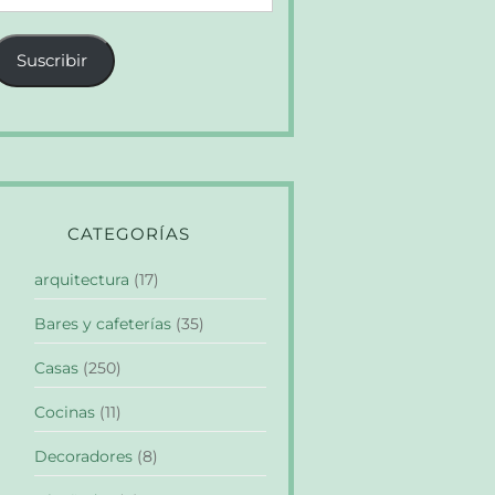
e
orreo
Suscribir
lectrónico
CATEGORÍAS
arquitectura
(17)
Bares y cafeterías
(35)
Casas
(250)
Cocinas
(11)
Decoradores
(8)