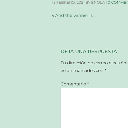
15 FEBRERO, 2021
BY ÉNOLA |
0 COMME
ventana
ventana
ventana
un
nueva)
nueva)
nueva)
amigo
(Se
abre
«
And the winner is …
en
una
ventana
nueva)
DEJA UNA RESPUESTA
Tu dirección de correo electróni
están marcados con
*
Comentario
*