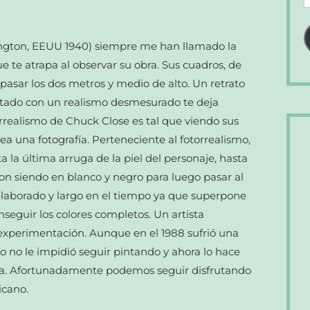
d
c
e
ington, EEUU 1940) siempre me han llamado la
e te atrapa al observar su obra. Sus cuadros, de
asar los dos metros y medio de alto. Un retrato
ntado con un realismo desmesurado te deja
realismo de Chuck Close es tal que viendo sus
 una fotografía. Perteneciente al fotorrealismo,
 la última arruga de la piel del personaje, hasta
on siendo en blanco y negro para luego pasar al
elaborado y largo en el tiempo ya que superpone
seguir los colores completos. Un artista
 experimentación. Aunque en el 1988 sufrió una
sto no le impidió seguir pintando y ahora lo hace
a. Afortunadamente podemos seguir disfrutando
icano.