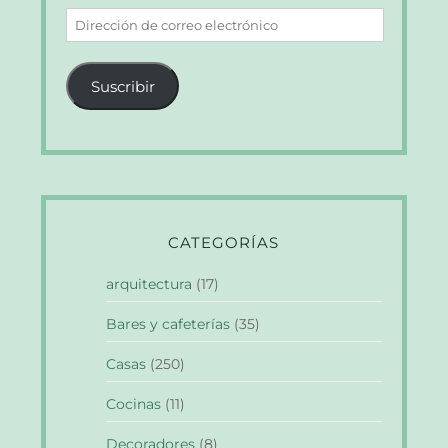
Dirección
de
correo
Suscribir
electrónico
CATEGORÍAS
arquitectura
(17)
Bares y cafeterías
(35)
Casas
(250)
Cocinas
(11)
Decoradores
(8)