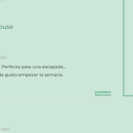
ouse
ago)
a. Perfecta para una escapada…
da gusto empezar la semana.
Responder
s ago)