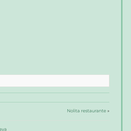
Nolita restaurante
»
aya