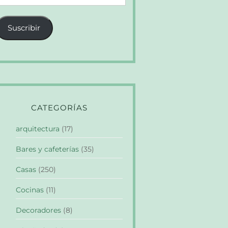
e
orreo
Suscribir
lectrónico
CATEGORÍAS
arquitectura
(17)
Bares y cafeterías
(35)
Casas
(250)
Cocinas
(11)
Decoradores
(8)