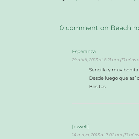
0 comment on Beach h
Esperanza
29 abril, 2013 at 8:21 am (13 años 
Sencilla y muy bonit
Desde luego que así 
Besitos.
[rowelt]
14 mayo, 2013 at 7:02 am (13 año