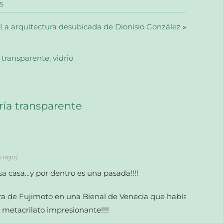
S
La arquitectura desubicada de Dionisio González
»
,
transparente
,
vidrio
ía transparente
s ago)
a casa…y por dentro es una pasada!!!!
a de Fujimoto en una Bienal de Venecia que había
 metacrilato impresionante!!!!