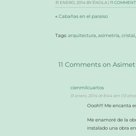
31 ENERO, 2014
BY ÉNOLA |
11 COMMENT
ventana
ventana
ventana
un
nueva)
nueva)
nueva)
amigo
(Se
abre
«
Cabañas en el paraiso
en
una
ventana
nueva)
Tags:
arquitectura
,
asimetría
,
cristal
11 Comments on Asimetr
cienmilcuartos
31 enero, 2014 at 8:44 am (13 año
Oooh!!! Me encanta es
Me enamoré de la obr
instalado una obra en