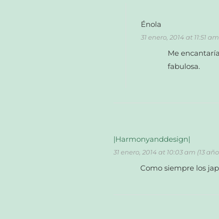
Énola
31 enero, 2014 at 11:51 a
Me encantaría 
fabulosa.
|Harmonyanddesign|
31 enero, 2014 at 10:03 am (13 añ
Como siempre los japo