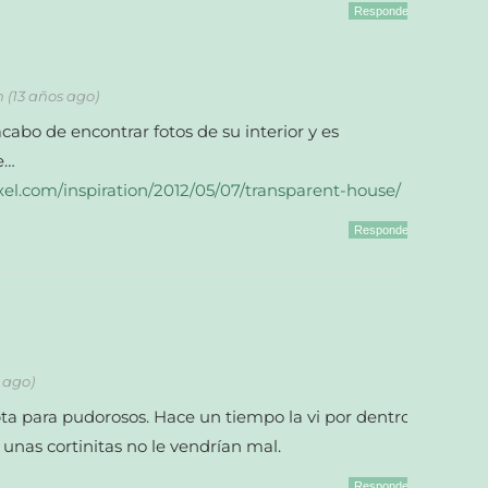
Responder
m (13 años ago)
acabo de encontrar fotos de su interior y es
e…
xel.com/inspiration/2012/05/07/transparent-house/
Responder
s ago)
ta para pudorosos. Hace un tiempo la vi por dentro
 unas cortinitas no le vendrían mal.
Responder