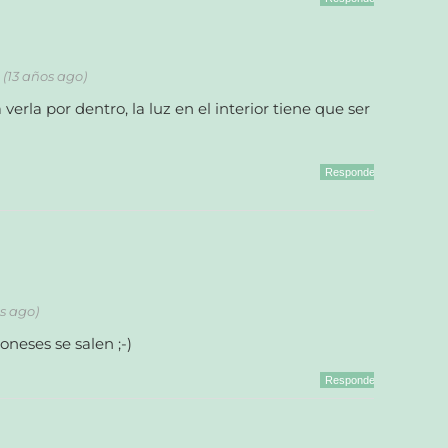
m (13 años ago)
verla por dentro, la luz en el interior tiene que ser
Responder
os ago)
neses se salen ;-)
Responder