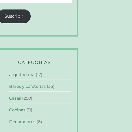
e
orreo
Suscribir
lectrónico
CATEGORÍAS
arquitectura
(17)
Bares y cafeterías
(35)
Casas
(250)
Cocinas
(11)
Decoradores
(8)