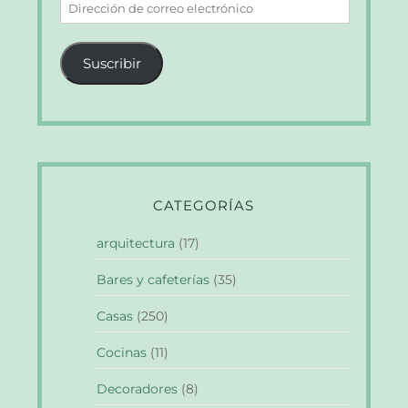
Dirección
de
correo
Suscribir
electrónico
CATEGORÍAS
arquitectura
(17)
Bares y cafeterías
(35)
Casas
(250)
Cocinas
(11)
Decoradores
(8)