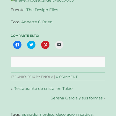
Fuente:
The Design Files
Foto:
Annette O’Brien
COMPARTE ESTO:
Haz
Haz
Haz
Haz
clic
clic
clic
clic
para
para
para
para
compartir
compartir
compartir
enviar
en
en
en
un
Facebook
Twitter
Pinterest
enlace
(Se
(Se
(Se
por
abre
abre
abre
correo
en
en
en
electrónico
una
una
una
a
17 JUNIO, 2016
BY ÉNOLA |
0 COMMENT
ventana
ventana
ventana
un
nueva)
nueva)
nueva)
amigo
(Se
abre
«
Restaurante de cristal en Tokio
en
una
Serena García y sus formas
ventana
»
nueva)
Tags:
aparador nórdico
,
decoración nórdica
,