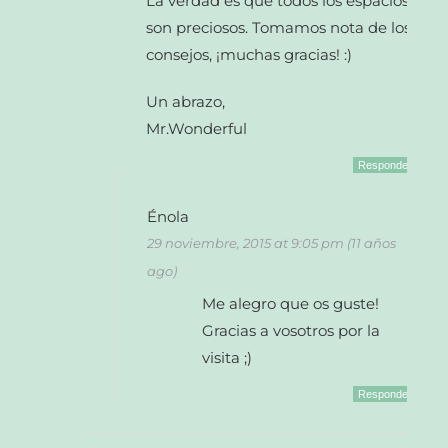
La verdad es que todos los espacios
son preciosos. Tomamos nota de los
consejos, ¡muchas gracias! :)
Un abrazo,
Mr.Wonderful
Responder
Énola
29 noviembre, 2015 at 9:05 pm (11 años
ago)
Me alegro que os guste!
Gracias a vosotros por la
visita ;)
Responder