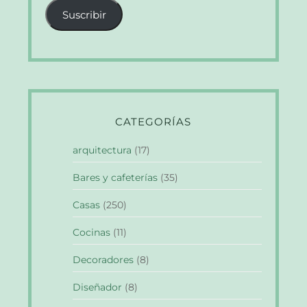
correo
Suscribir
electrónico
CATEGORÍAS
arquitectura
(17)
Bares y cafeterías
(35)
Casas
(250)
Cocinas
(11)
Decoradores
(8)
Diseñador
(8)