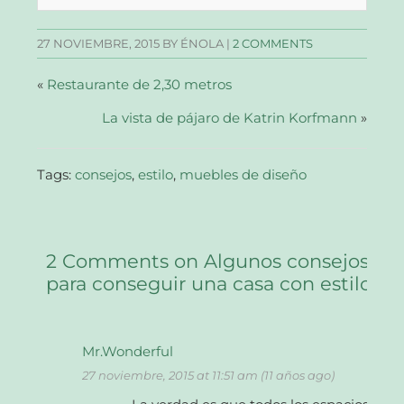
abre
abre
abre
correo
en
en
en
electrónico
una
una
una
a
27 NOVIEMBRE, 2015
BY ÉNOLA |
2 COMMENTS
ventana
ventana
ventana
un
nueva)
nueva)
nueva)
amigo
(Se
abre
«
Restaurante de 2,30 metros
en
una
La vista de pájaro de Katrin Korfmann
ventana
»
nueva)
Tags:
consejos
,
estilo
,
muebles de diseño
2 Comments on Algunos consejos
para conseguir una casa con estilo
Mr.Wonderful
27 noviembre, 2015 at 11:51 am (11 años ago)