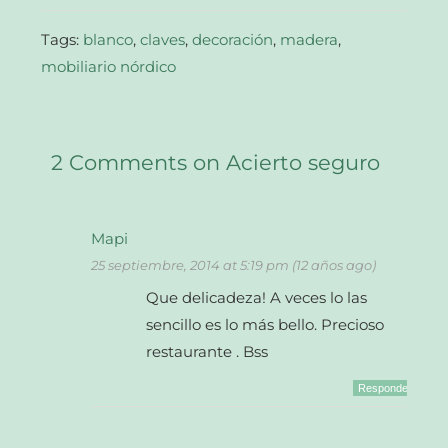
una
ventana
nueva)
Tags:
blanco
,
claves
,
decoración
,
madera
,
mobiliario nórdico
2 Comments on Acierto seguro
Mapi
25 septiembre, 2014 at 5:19 pm (12 años ago)
Que delicadeza! A veces lo las
sencillo es lo más bello. Precioso
restaurante . Bss
Responder