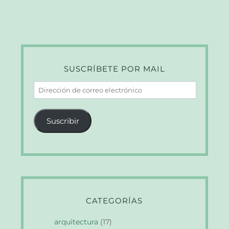
SUSCRÍBETE POR MAIL
Dirección
de
correo
Suscribir
electrónico
CATEGORÍAS
arquitectura
(17)