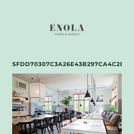
SFDD70307C3A26E43B297CA4C2D174