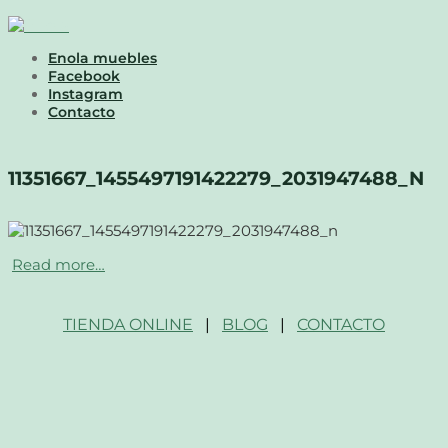
Enola muebles
Facebook
Instagram
Contacto
11351667_1455497191422279_2031947488_N
Read more…
TIENDA ONLINE
|
BLOG
|
CONTACTO