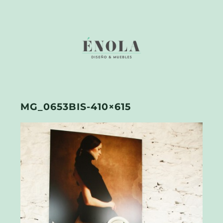
MG_0653BIS-410×615