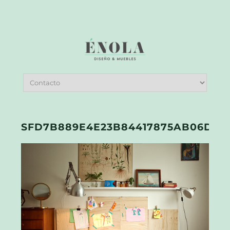
SFD7B889E4E23B84417875AB06D79