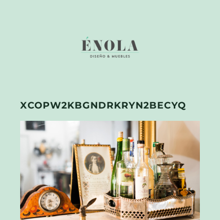
XCOPW2KBGNDRKRYN2BECYQ