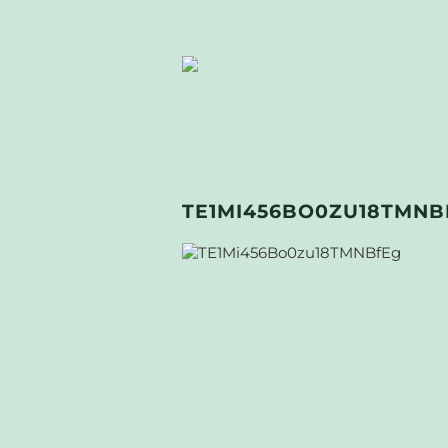
TE1MI456BO0ZU18TMNB