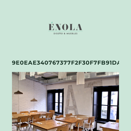
9E0EAE340767377F2F30F7FB91DA5F