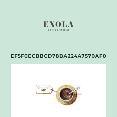
EF5F0ECBBCD78BA224A7570AF00F7