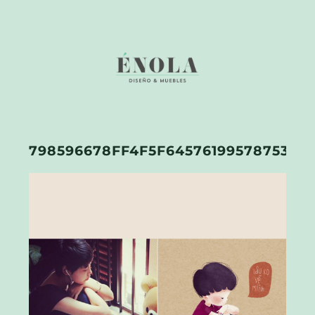
798596678FF4F5F645761995787533E