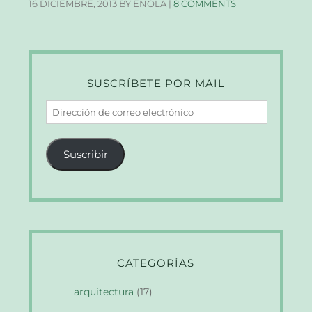
16 DICIEMBRE, 2013
BY ÉNOLA |
8 COMMENTS
SUSCRÍBETE POR MAIL
Dirección
de
correo
Suscribir
electrónico
CATEGORÍAS
arquitectura
(17)