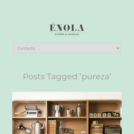
Posts Tagged ‘pureza’