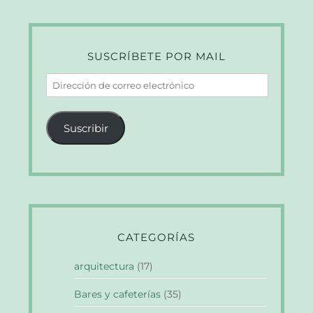
SUSCRÍBETE POR MAIL
Dirección
de
correo
Suscribir
electrónico
CATEGORÍAS
arquitectura
(17)
Bares y cafeterías
(35)