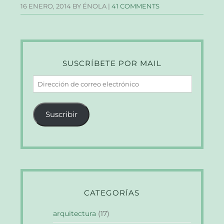
16 ENERO, 2014
BY ÉNOLA |
41 COMMENTS
SUSCRÍBETE POR MAIL
Dirección
de
correo
Suscribir
electrónico
CATEGORÍAS
arquitectura
(17)