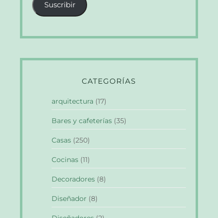
Suscribir
electrónico
CATEGORÍAS
arquitectura
(17)
Bares y cafeterías
(35)
Casas
(250)
Cocinas
(11)
Decoradores
(8)
Diseñador
(8)
Diseñadores
(2)