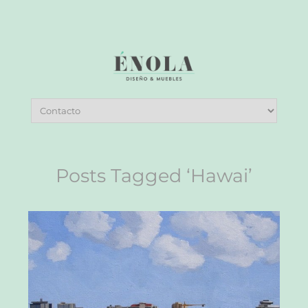
Posts Tagged ‘Hawai’