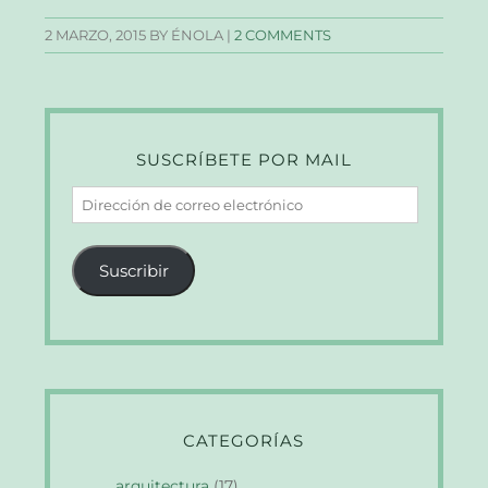
2 MARZO, 2015
BY ÉNOLA |
2 COMMENTS
SUSCRÍBETE POR MAIL
Dirección
de
correo
Suscribir
electrónico
CATEGORÍAS
arquitectura
(17)